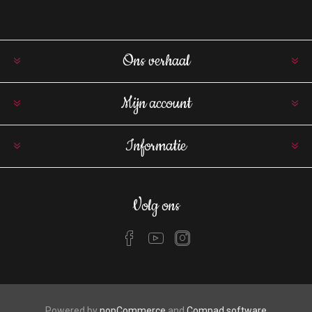
Ons verhaal
Mijn account
Informatie
Volg ons
Powered by
nopCommerce
and
Compad software