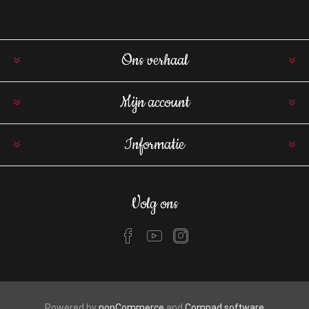
Ons verhaal
Mijn account
Informatie
Volg ons
Powered by
nopCommerce
and
Compad software