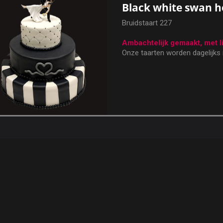
Black white swan h
Bruidstaart 227
Ambachtelijk gemaakt, met l
Onze taarten worden dagelijks
en uitsluitend met hoogwaardig
Elke taart wordt met de hand 
eigen, ambachtelijk bereide rom
zorgt voor een heerlijke, romi
prachtige uitstraling.
De basis bestaat uit een luchtige
geheel naar wens kunt laten vul
Kies uit één van onze heerlij
Romige vanillecrème
Slagroom en frisse mand
Chocoladebavaroise met
kersen
Aardbeienbavaroise, rijke
aardbeien
Kiest u voor een taart met 