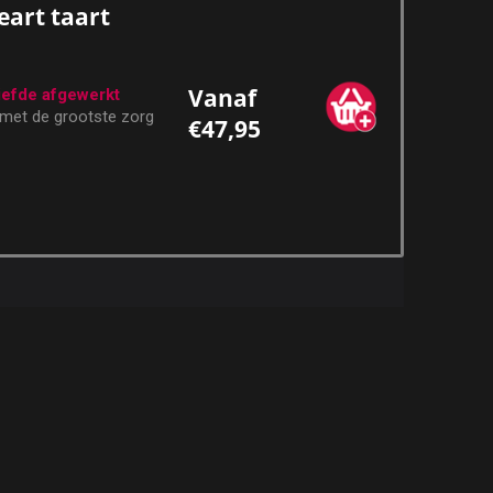
eart taart
Vanaf
iefde afgewerkt
 met de grootste zorg
€47,95
e ingrediënten bereid.
afgewerkt met onze
ige vanillefondant, die
ge smaak en een
 vanillebiscuit, die u
len.
ke vullingen:
arijntjes
 Limburgse morellen
lijk belegd met verse
meerdere lagen?