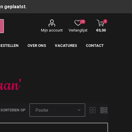
n geplaatst.
0
(0)
Mijn account
Verlanglijst
€0,00
BESTELLEN
OVER ONS
VACATURES
CONTACT
aan'
SORTEREN OP