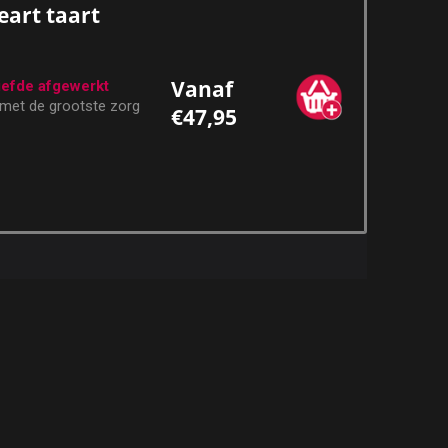
eart taart
Vanaf
iefde afgewerkt
 met de grootste zorg
€47,95
e ingrediënten bereid.
afgewerkt met onze
ige vanillefondant, die
ge smaak en een
 vanillebiscuit, die u
len.
ke vullingen:
arijntjes
 Limburgse morellen
lijk belegd met verse
meerdere lagen?