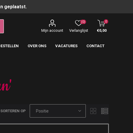
n geplaatst.
0
(0)
Mijn account
Verlanglijst
€0,00
BESTELLEN
OVER ONS
VACATURES
CONTACT
n'
SORTEREN OP