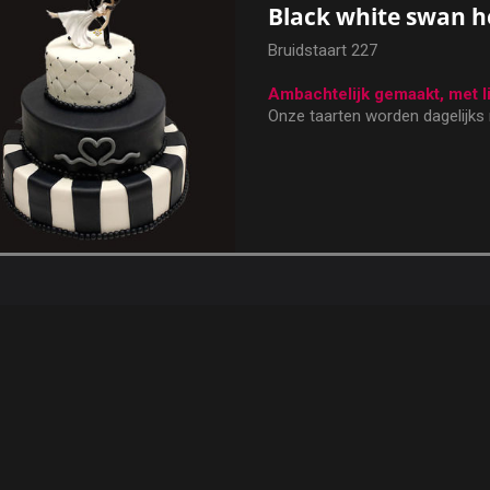
Black white swan h
Bruidstaart 227
Ambachtelijk gemaakt, met l
Onze taarten worden dagelijks
en uitsluitend met hoogwaardig
Elke taart wordt met de hand 
eigen, ambachtelijk bereide rom
zorgt voor een heerlijke, romi
prachtige uitstraling.
De basis bestaat uit een luchtige
geheel naar wens kunt laten vul
Kies uit één van onze heerlij
Romige vanillecrème
Slagroom en frisse mand
Chocoladebavaroise met
kersen
Aardbeienbavaroise, rijke
aardbeien
Kiest u voor een taart met 