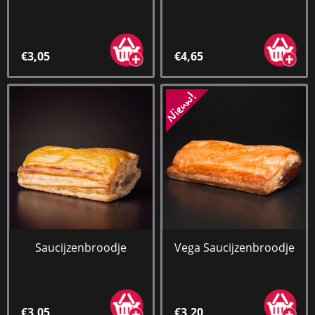
€3,05
€4,65
Saucijzenbroodje
Vega Saucijzenbroodje
€3,05
€3,20