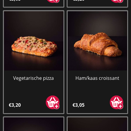
Vegetarische pizza
Ham/kaas croissant
€3,20
€3,05