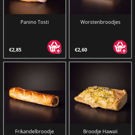
Panino Tosti
Worstenbroodjes
€2,85
€2,60
Frikandelbroodje
Broodje Hawaii