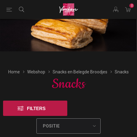
0
Bestellingen voor morgen kunnen vandaag uiterlijk tot
16:00 uur worden geplaatst.
Home
Webshop
Snacks en Belegde Broodjes
Snacks
Snacks
FILTERS