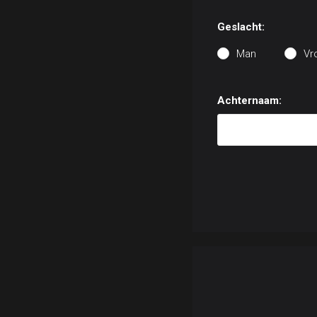
Geslacht:
Man
Vr
Achternaam: