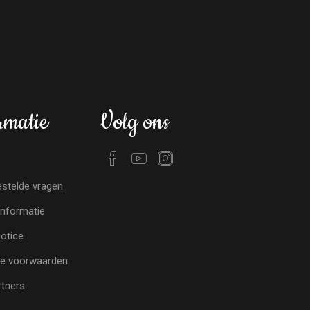
rmatie
Volg ons
stelde vragen
nformatie
notice
e voorwaarden
tners