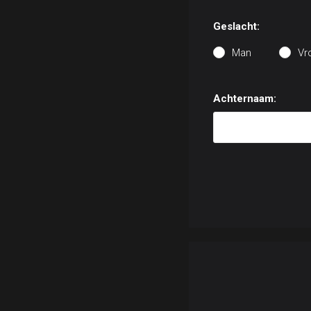
Geslacht:
Man
Vr
Achternaam: