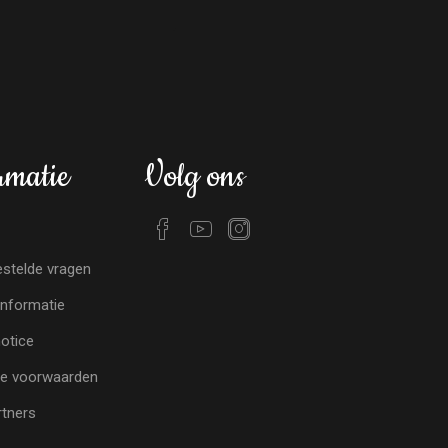
rmatie
Volg ons
stelde vragen
nformatie
notice
e voorwaarden
tners