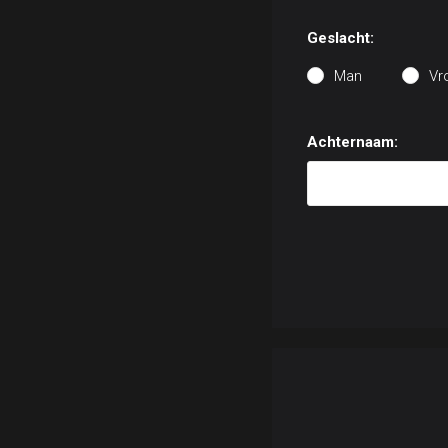
Geslacht:
Man
Vr
Achternaam: