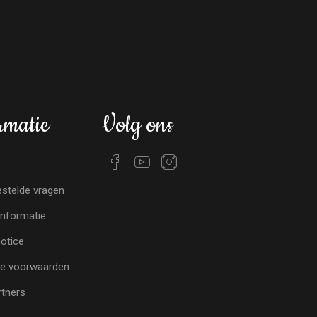
rmatie
Volg ons
stelde vragen
nformatie
notice
e voorwaarden
tners