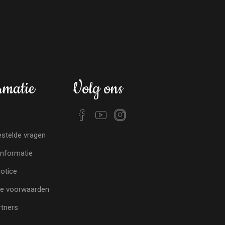
rmatie
Volg ons
stelde vragen
nformatie
notice
e voorwaarden
tners