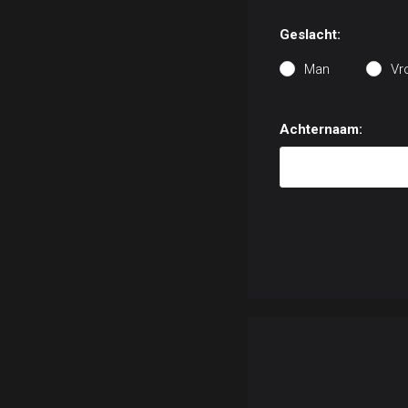
Geslacht:
Man
Vr
Achternaam: