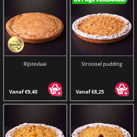
Rijstevlaai
Strooisel pudding
Vanaf €9,40
Vanaf €8,25