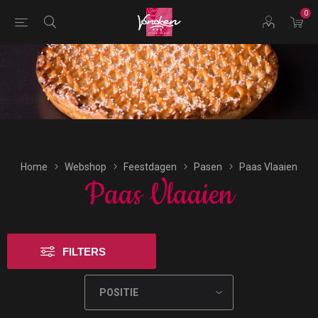
0
Bestellingen voor morgen kunnen vandaag uiterlijk tot
16:00 uur worden geplaatst.
Home
Webshop
Feestdagen
Pasen
Paas Vlaaien
Paas Vlaaien
FILTERS