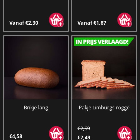
Vanaf €2,30
Vanaf €1,87
Brikje lang
Pakje Limburgs rogge
€2,69
€4,58
€2,49