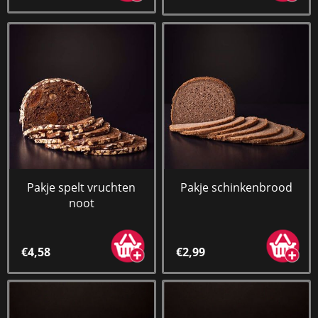
Pakje spelt vruchten
Pakje schinkenbrood
noot
€4,58
€2,99