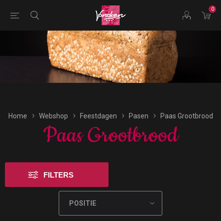
0
Bestellingen voor morgen kunnen vandaag uiterlijk tot
16:00 uur worden geplaatst.
Home
Webshop
Feestdagen
Pasen
Paas Grootbrood
Paas Grootbrood
FILTERS