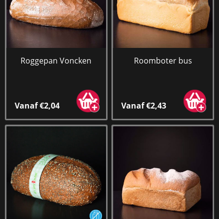
Roggepan Voncken
Roomboter bus
Vanaf €2,04
Vanaf €2,43