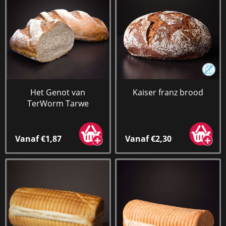
Het Genot van
Kaiser franz brood
TerWorm Tarwe
Vanaf €1,87
Vanaf €2,30