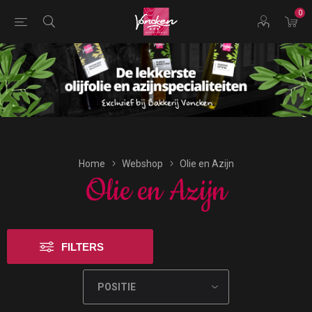
0
Bestellingen voor morgen kunnen vandaag uiterlijk tot
17:00 uur worden geplaatst.
Home
Webshop
Olie en Azijn
Olie en Azijn
FILTERS