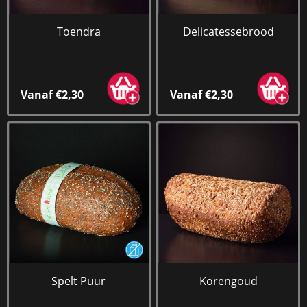
Toendra
Delicatessebrood
Vanaf €2,30
Vanaf €2,30
Spelt Puur
Korengoud