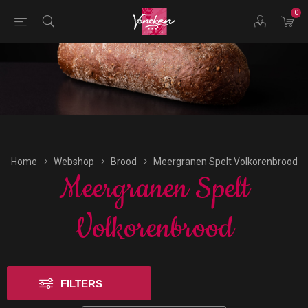
0
Bestellingen voor morgen kunnen vandaag uiterlijk tot
17:00 uur worden geplaatst.
Home
Webshop
Brood
Meergranen Spelt Volkorenbrood
Meergranen Spelt
Volkorenbrood
FILTERS