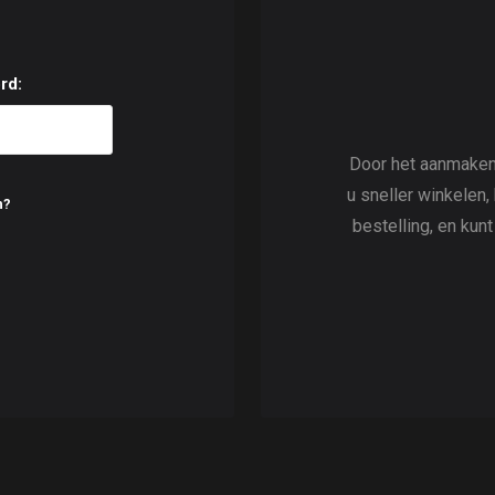
rd:
Door het aanmaken
u sneller winkelen,
n?
bestelling, en kun