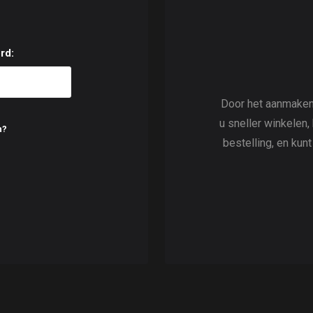
rd:
Door het aanmaken
u sneller winkelen,
n?
bestelling, en kun