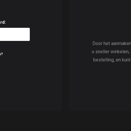
rd:
Door het aanmaken
u sneller winkelen,
n?
bestelling, en kun