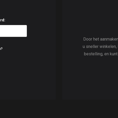
rd:
Door het aanmaken
u sneller winkelen,
n?
bestelling, en kun