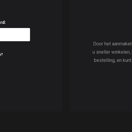
rd:
Door het aanmaken
u sneller winkelen,
n?
bestelling, en kun