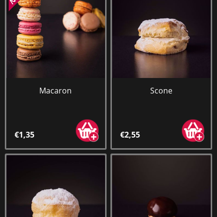
Macaron
Scone
€1,35
€2,55