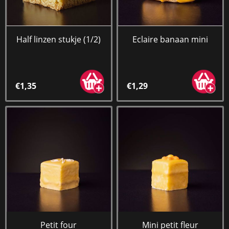
Half linzen stukje (1/2)
Eclaire banaan mini
€1,35
€1,29
Petit four
Mini petit fleur