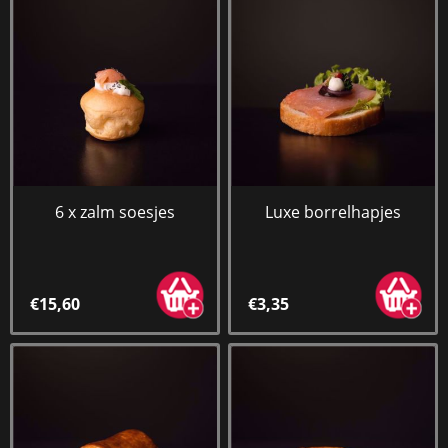
6 x zalm soesjes
Luxe borrelhapjes
€15,60
€3,35