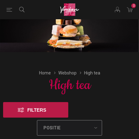
0
Bestellingen voor morgen kunnen vandaag uiterlijk tot
16:00 uur worden geplaatst.
Home
Webshop
High tea
High tea
FILTERS