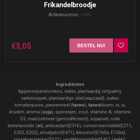
Frikandelbroodje
Artikelnummer::
6450
€3,05
Ingrediënten
kippenseparatorvlees, water, plantaardig vet(palm),
varkensspek, plantaardige olie(raapzaad), suiker,
tomatenpuree, paneermeel (
tarwe
),
tarwe
bloem, ei, ui,
kruiden, aroma (
soja
), specerijen, zout, vitamine A, vitamine
D3, maiszetmeel (gemodificeerd), sojaeiwit, rode
bietenpoeder (
ei
), antioxidant(E316), conserveermiddel(E211,
E202, E262), emulgator(E471), kleurstof(E160a, E150a),
smaakversterker(E621), verdikkingsmiddel(E412 (
soja
)),