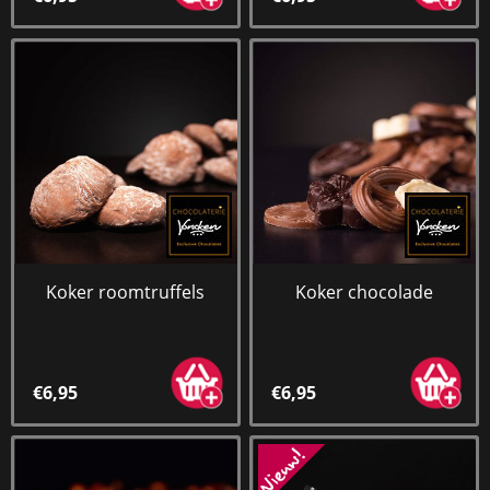
Koker roomtruffels
Koker chocolade
€6,95
€6,95