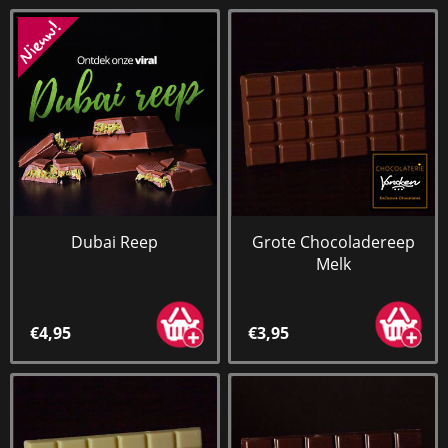
Dubai Reep
Grote Chocoladereep
Melk
€4,95
€3,95