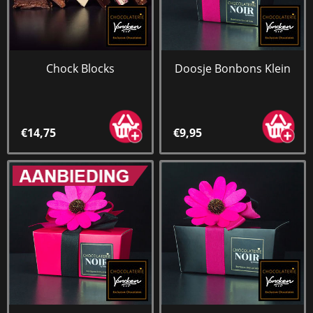
Chock Blocks
Doosje Bonbons Klein
€14,75
€9,95