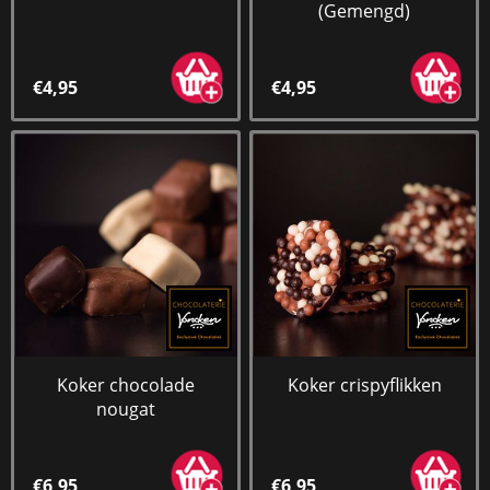
(Gemengd)
€4,95
€4,95
Koker chocolade
Koker crispyflikken
nougat
€6,95
€6,95