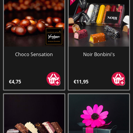
Choco Sensation
Noir Bonbini's
€4,75
€11,95