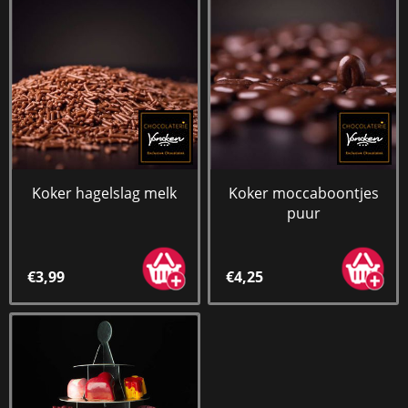
Koker hagelslag melk
Koker moccaboontjes
puur
€3,99
€4,25