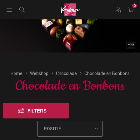
0
Bestellingen voor morgen kunnen vandaag uiterlijk tot
17:00 uur worden geplaatst.
Home
Webshop
Chocolade
Chocolade en Bonbons
Chocolade en Bonbons
FILTERS