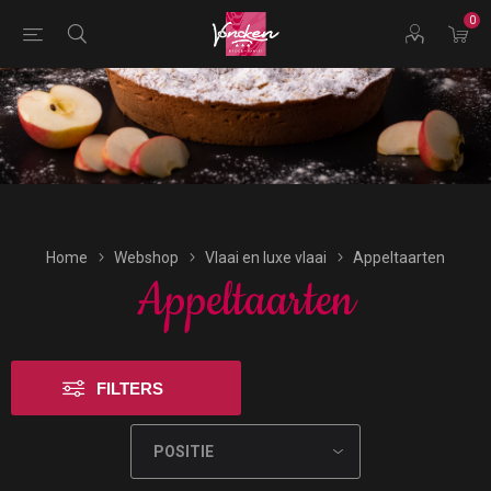
0
Bestellingen voor morgen kunnen vandaag uiterlijk tot
17:00 uur worden geplaatst.
Home
Webshop
Vlaai en luxe vlaai
Appeltaarten
Appeltaarten
FILTERS