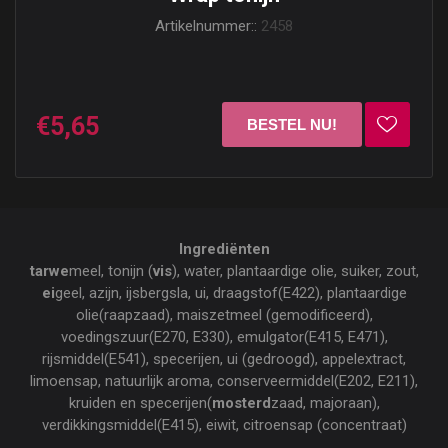
Artikelnummer::
2458
€5,65
Ingrediënten
tarwe
meel, tonijn (
vis
), water, plantaardige olie, suiker, zout,
ei
geel, azijn, ijsbergsla, ui, draagstof(E422), plantaardige
olie(raapzaad), maiszetmeel (gemodificeerd),
voedingszuur(E270, E330), emulgator(E415, E471),
rijsmiddel(E541), specerijen, ui (gedroogd), appelextract,
limoensap, natuurlijk aroma, conserveermiddel(E202, E211),
kruiden en specerijen(
mosterd
zaad, majoraan),
verdikkingsmiddel(E415), eiwit, citroensap (concentraat)