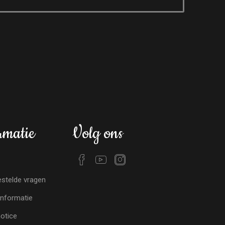
rmatie
Volg ons
stelde vragen
nformatie
notice