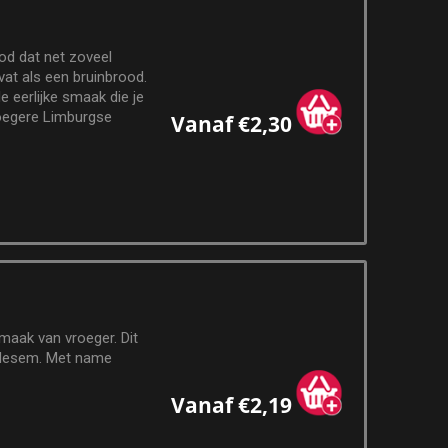
od dat net zoveel
at als een bruinbrood.
 eerlijke smaak die je
roegere Limburgse
Vanaf €2,30
maak van vroeger. Dit
 desem. Met name
Vanaf €2,19