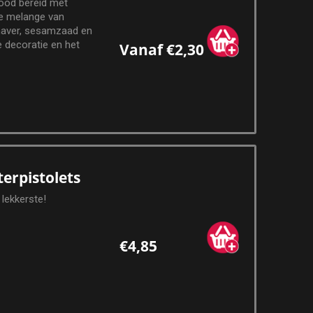
rood bereid met
re melange van
haver, sesamzaad en
 decoratie en het
Vanaf €2,30
 een stoer uiterlijk.
erpistolets
 lekkerste!
€4,85