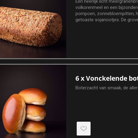
Een heerlijk licht meergranenb
volkorenmeel en een bijzonde
pompoen, zonnebloempitten, 
getoaste sojanootjes. De grove
stevige lampion-model geven het
6 x Vonckelende bot
Boterzacht van smaak, de aller