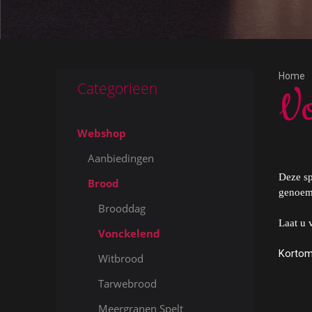
Home
Categorieen
Vo
Webshop
Aanbiedingen
Deze sp
Brood
genoem
Brooddag
Laat u 
Vonckelend
Kortom
Witbrood
Tarwebrood
Meergranen Spelt