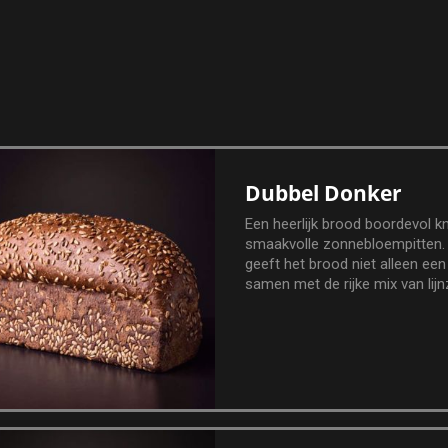
Dubbel Donker
Een heerlijk brood boordevol k
smaakvolle zonnebloempitten.
geeft het brood niet alleen ee
samen met de rijke mix van lij
pompoenpitten ook een robuust