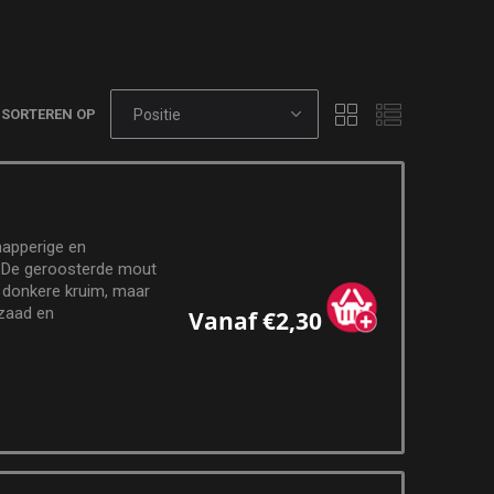
SORTEREN OP
napperige en
 De geroosterde mout
n donkere kruim, maar
nzaad en
Vanaf €2,30
 karakter.