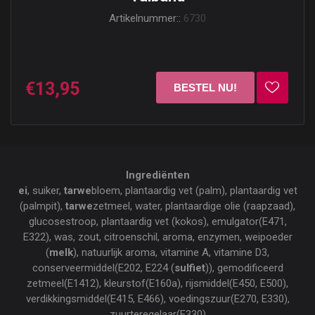
Artikelnummer::
6730
€13,95
Ingrediënten
ei
, suiker,
tarwe
bloem, plantaardig vet (palm), plantaardig vet
(palmpit),
tarwe
zetmeel, water, plantaardige olie (raapzaad),
glucosestroop, plantaardig vet (kokos), emulgator(E471,
E322), was, zout, citroenschil, aroma, enzymen, weipoeder
(
melk
), natuurlijk aroma, vitamine A, vitamine D3,
conserveermiddel(E202, E224 (
sulfiet
)), gemodificeerd
zetmeel(E1412), kleurstof(E160a), rijsmiddel(E450, E500),
verdikkingsmiddel(E415, E466), voedingszuur(E270, E330),
zuurteregelaar(E330)