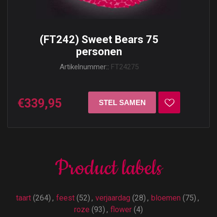
(FT242) Sweet Bears 75
personen
Artikelnummer::
FT24275
€339,95
Product labels
taart
(264)
,
feest
(52)
,
verjaardag
(28)
,
bloemen
(75)
,
roze
(93)
,
flower
(4)