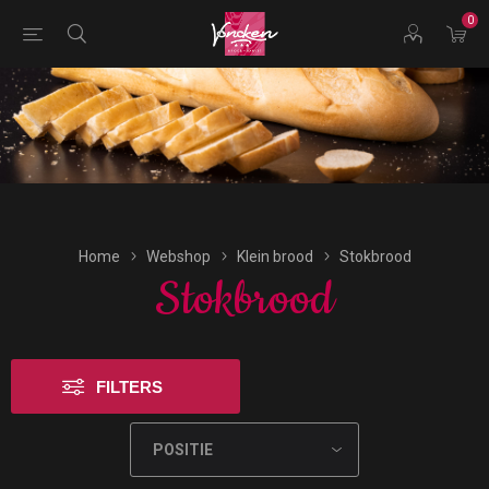
0
Bestellingen voor morgen kunnen vandaag uiterlijk tot
16:00 uur worden geplaatst.
Home
Webshop
Klein brood
Stokbrood
Stokbrood
FILTERS