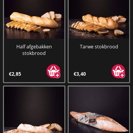
Half afgebakken
Tarwe stokbrood
stokbrood
€2,85
€3,40