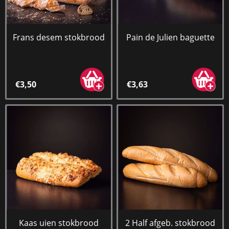
Frans desem stokbrood
Pain de Julien baguette
€3,50
€3,63
Kaas uien stokbrood
2 Half afgeb. stokbrood