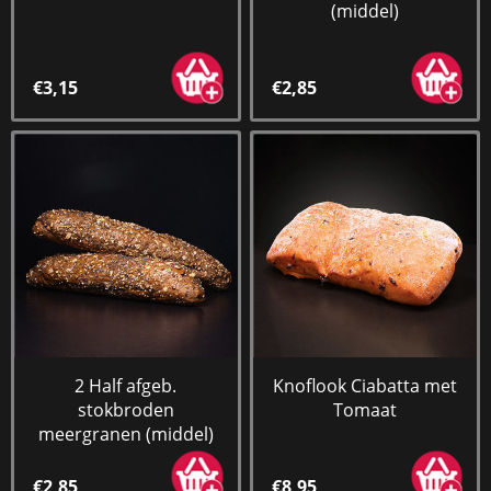
(middel)
€3,15
€2,85
2 Half afgeb.
Knoflook Ciabatta met
stokbroden
Tomaat
meergranen (middel)
€2,85
€8,95