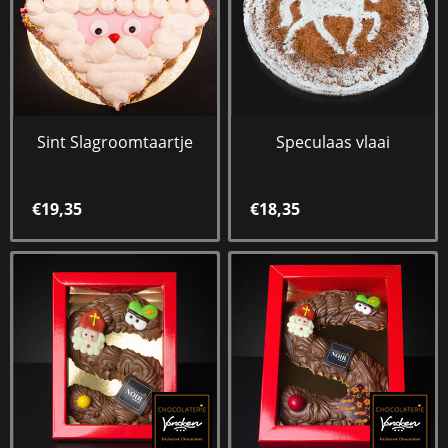
Sint Slagroomtaartje
Speculaas vlaai
€19,35
€18,35