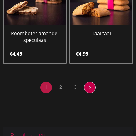
Roomboter amandel
Taai taai
speculaas
€4,45
€4,95
1
2
3
Categorieen