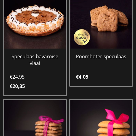
Speculaas bavaroise
Roomboter speculaas
vlaai
€24,95
€4,05
€20,35