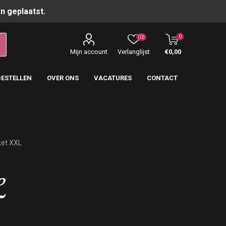
n geplaatst.
0
(0)
Mijn account
Verlanglijst
€0,00
BESTELLEN
OVER ONS
VACATURES
CONTACT
ket XXL
L