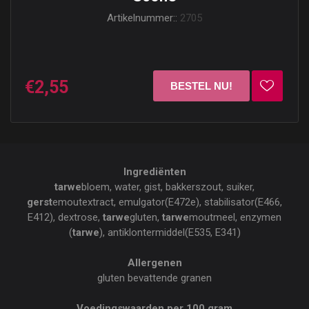
Artikelnummer::
2705
€2,55
Ingrediënten
tarwe
bloem, water, gist, bakkerszout, suiker,
gerst
emoutextract, emulgator(E472e), stabilisator(E466,
E412), dextrose,
tarwe
gluten,
tarwe
moutmeel, enzymen
(
tarwe
), antiklontermiddel(E535, E341)
Allergenen
gluten bevattende granen
Voedingswaarden per 100 gram