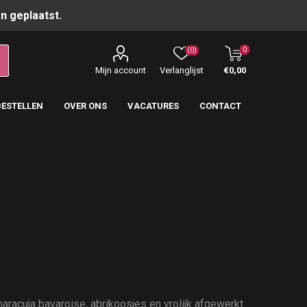
n geplaatst.
0
(0)
Mijn account
Verlanglijst
€0,00
BESTELLEN
OVER ONS
VACATURES
CONTACT
racuja bavaroise, abrikoosjes en vrolijk afgewerkt