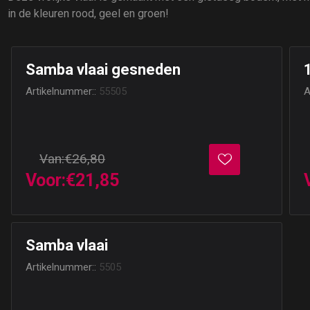
in de kleuren rood, geel en groen!
Samba vlaai gesneden
Artikelnummer::
55505
A
Van:
€26,80
Voor:
€21,85
Samba vlaai
Artikelnummer::
5505