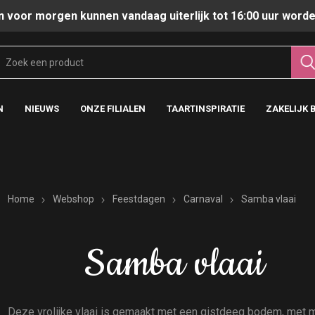
n voor morgen kunnen vandaag uiterlijk tot 16:00 uur worde
N
NIEUWS
ONZE FILIALEN
TAARTINSPIRATIE
ZAKELIJK 
Home
Webshop
Feestdagen
Carnaval
Samba vlaai
Samba vlaai
Deze vrolijke vlaai is gemaakt met een gistdeeg bodem, met ma