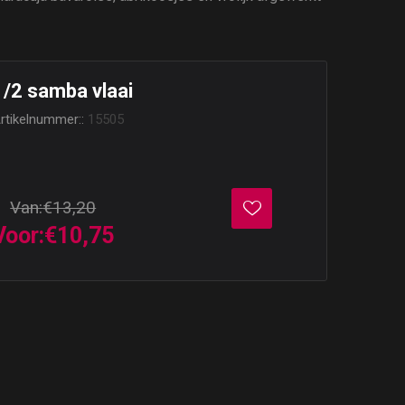
1/2 samba vlaai
rtikelnummer::
15505
Van:
€13,20
Voor:
€10,75