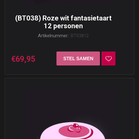
(BT038) Roze wit fantasietaart
12 personen
Artikelnummer::
BT03812
€69,95