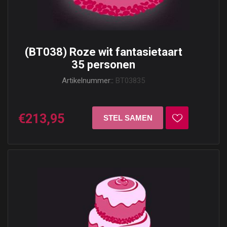
(BT038) Roze wit fantasietaart
35 personen
Artikelnummer::
BT03835
€213,95