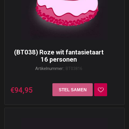
(BT038) Roze wit fantasietaart
16 personen
Artikelnummer::
BT03816
€94,95