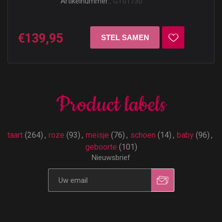
Artikelnummer::
GT01730
€139,95
Product labels
taart
(264)
,
roze
(93)
,
meisje
(76)
,
schoen
(14)
,
baby
(96)
,
geboorte
(101)
Nieuwsbrief