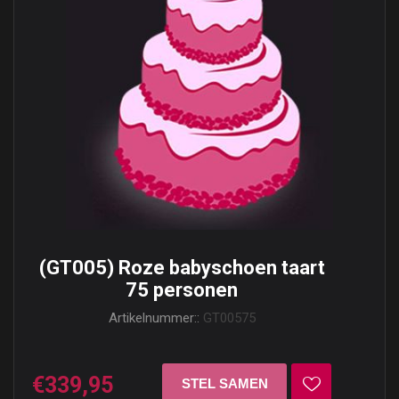
(GT005) Roze babyschoen taart
75 personen
Artikelnummer::
GT00575
€339,95