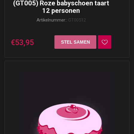
(GT005) Roze babyschoen taart
12 personen
Artikelnummer::
GT00512
€53,95