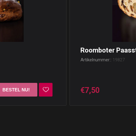
Roomboter Paasst
Artikelnummer::
19827
€7,50