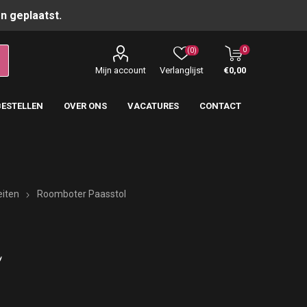
n geplaatst.
0
(0)
Mijn account
Verlanglijst
€0,00
BESTELLEN
OVER ONS
VACATURES
CONTACT
eiten
Roomboter Paasstol