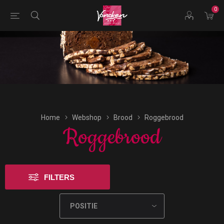
0
Bestellingen voor morgen kunnen vandaag uiterlijk tot
17:00 uur worden geplaatst.
Home
Webshop
Brood
Roggebrood
Roggebrood
FILTERS