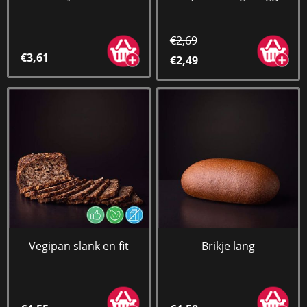
€2,69
€3,61
€2,49
Vegipan slank en fit
Brikje lang