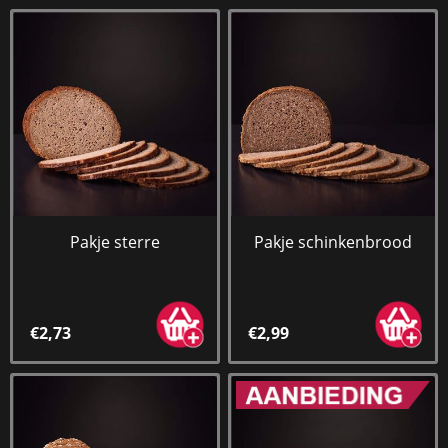
Pakje sterre
Pakje schinkenbrood
€2,73
€2,99