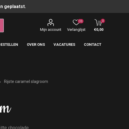
n geplaatst.
0
(0)
Mijn account
Verlanglijst
€0,00
BESTELLEN
OVER ONS
VACATURES
CONTACT
Rijste caramel slagroom
om
itte chocolade.