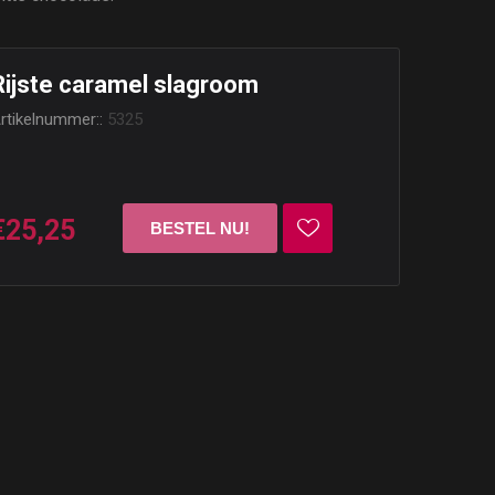
Rijste caramel slagroom
rtikelnummer::
5325
€25,25