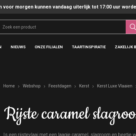
n voor morgen kunnen vandaag uiterlijk tot 17:00 uur worde
N
NIEUWS
ONZE FILIALEN
TAARTINSPIRATIE
ZAKELIJK 
Home
Webshop
Feestdagen
Kerst
Kerst Luxe Vlaaien
Rijste caramel slagro
Is een rijstevlaai met een laagje caramel, slagroom en beetje w