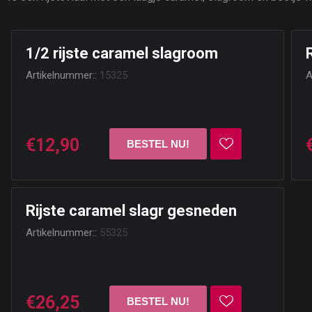
1/2 rijste caramel slagroom
Artikelnummer::
15325
A
€12,90
Rijste caramel slagr gesneden
Artikelnummer::
55325
€26,25