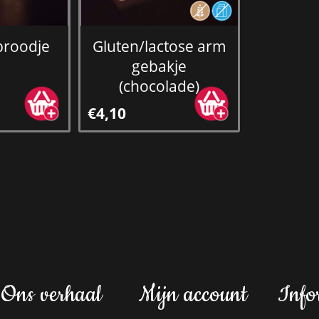
broodje
Gluten/lactose arm
gebakje
(chocolade)
€4,10
Ons verhaal
Mijn account
Info