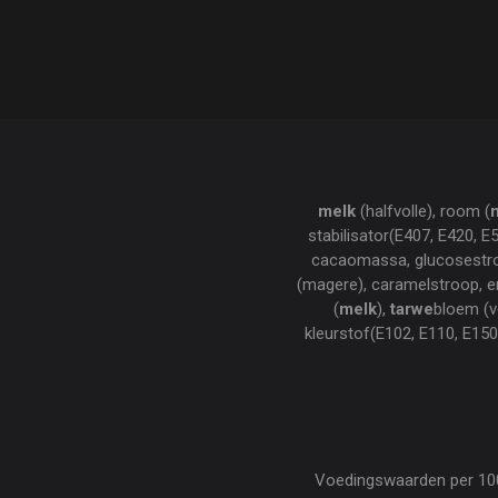
melk
(halfvolle), room (
stabilisator(E407, E420, E
cacaomassa, glucosestro
(magere), caramelstroop, e
(
melk
),
tarwe
bloem (v
kleurstof(E102, E110, E150
Voedingswaarden per 100 g