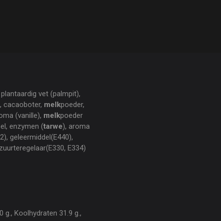
 plantaardig vet (palmpit),
), cacaoboter,
melk
poeder,
oma (vanille),
melk
poeder
l, enzymen (
tarwe
), aroma
2), geleermiddel(E440),
 zuurteregelaar(E330, E334)
 g., Koolhydraten 31.9 g.,