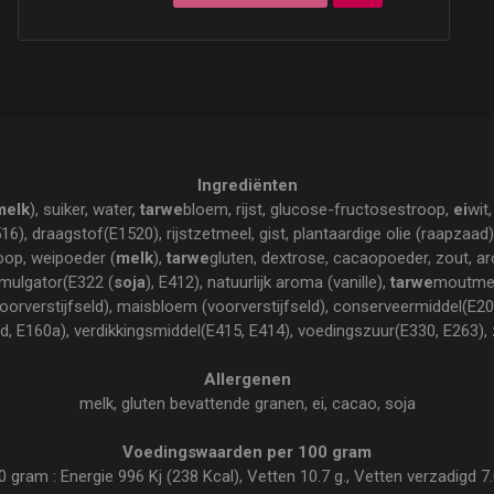
Ingrediënten
melk
), suiker, water,
tarwe
bloem, rijst, glucose-fructosestroop,
ei
wit,
516), draagstof(E1520), rijstzetmeel, gist, plantaardige olie (raapzaad
op, weipoeder (
melk
),
tarwe
gluten, dextrose, cacaopoeder, zout, ar
mulgator(E322 (
soja
), E412), natuurlijk aroma (vanille),
tarwe
moutmee
oorverstijfseld), maisbloem (voorverstijfseld), conserveermiddel(E20
d, E160a), verdikkingsmiddel(E415, E414), voedingszuur(E330, E263),
Allergenen
melk, gluten bevattende granen, ei, cacao, soja
Voedingswaarden per 100 gram
ram : Energie 996 Kj (238 Kcal), Vetten 10.7 g., Vetten verzadigd 7.0