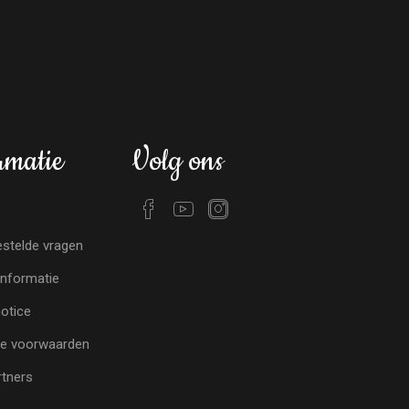
rmatie
Volg ons
stelde vragen
nformatie
notice
e voorwaarden
tners