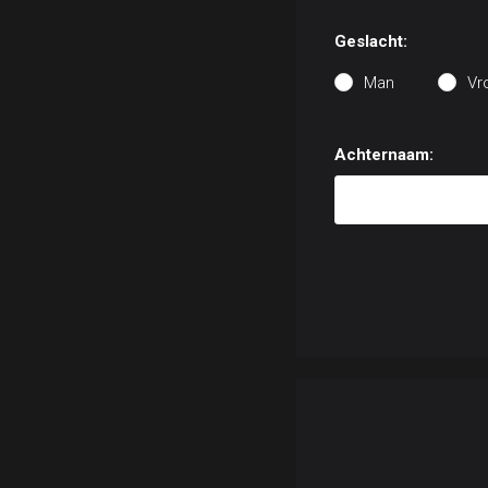
Geslacht:
Man
Vr
Achternaam: