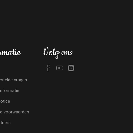
rmatie
Volg ons
stelde vragen
nformatie
notice
e voorwaarden
tners