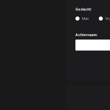
Geslacht:
Man
Vr
Achternaam: