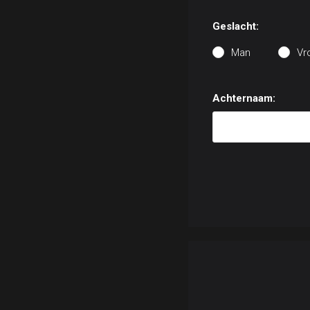
Geslacht:
Man
Vr
Achternaam: