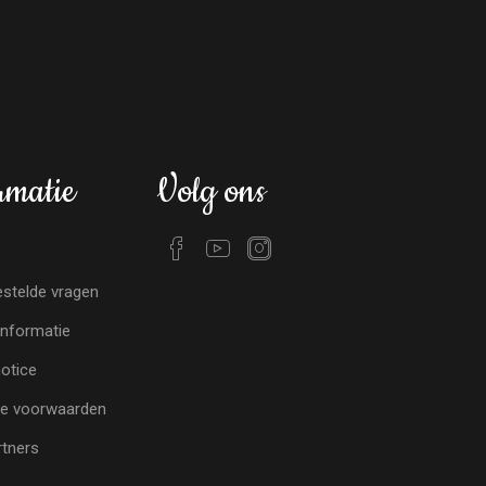
rmatie
Volg ons
stelde vragen
nformatie
notice
e voorwaarden
tners