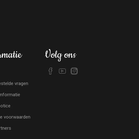
rmatie
Volg ons
stelde vragen
nformatie
notice
e voorwaarden
tners