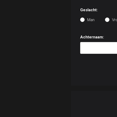
Geslacht:
Man
Vr
Achternaam: