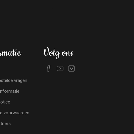
rmatie
Volg ons
stelde vragen
nformatie
notice
e voorwaarden
tners