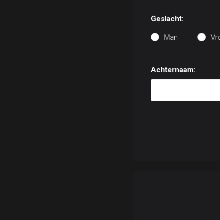
Geslacht:
Man
Vr
Achternaam: