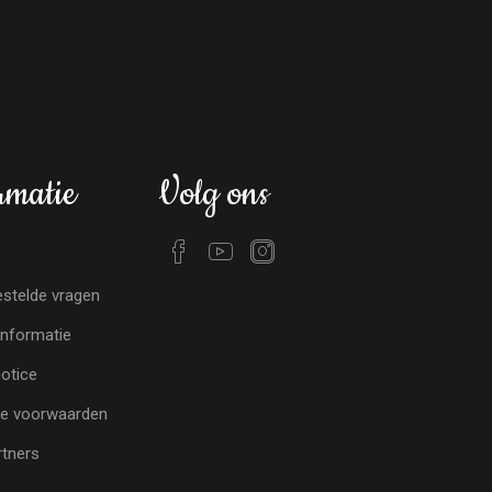
rmatie
Volg ons
stelde vragen
nformatie
notice
e voorwaarden
tners