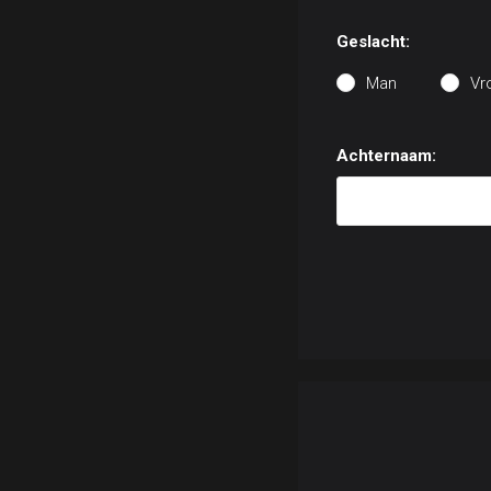
Geslacht:
Man
Vr
Achternaam: