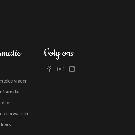
rmatie
Volg ons
stelde vragen
nformatie
notice
e voorwaarden
tners