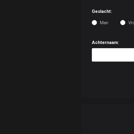
Geslacht:
Man
Vr
Achternaam: