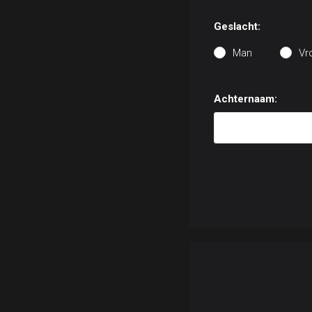
Geslacht:
Man
Vr
Achternaam: