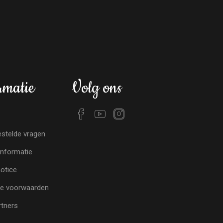
rmatie
Volg ons
stelde vragen
nformatie
notice
e voorwaarden
tners