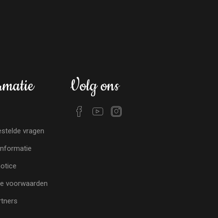
rmatie
Volg ons
stelde vragen
nformatie
notice
e voorwaarden
tners