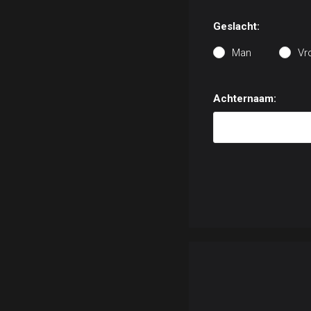
Geslacht:
Man
Vr
Achternaam: