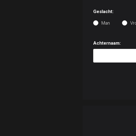
Geslacht:
Man
Vr
Achternaam: