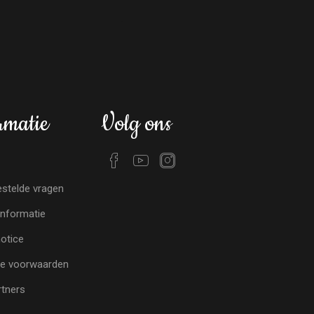
rmatie
Volg ons
stelde vragen
nformatie
notice
e voorwaarden
tners