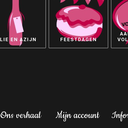
AA
LIE EN AZIJN
FEESTDAGEN
VO
Ons verhaal
Mijn account
Info