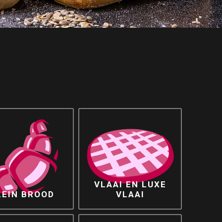
VLAAI EN LUXE
LEIN BROOD
VLAAI