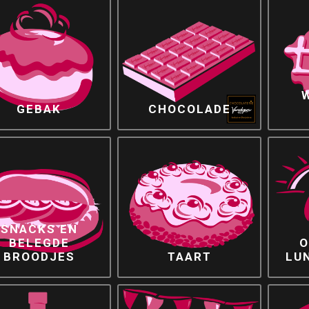
GEBAK
CHOCOLADE
SNACKS EN
BELEGDE
O
BROODJES
TAART
LU