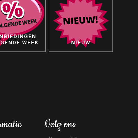
NBIEDINGEN
LGENDE WEEK
NIEUW
rmatie
Volg ons