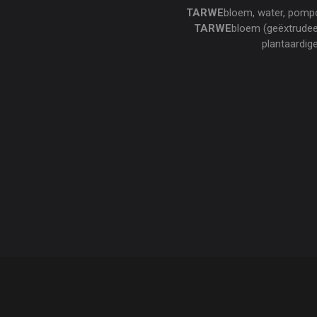
TARWE
bloem, water, pomp
TARWE
bloem (geëxtrudee
plantaardig