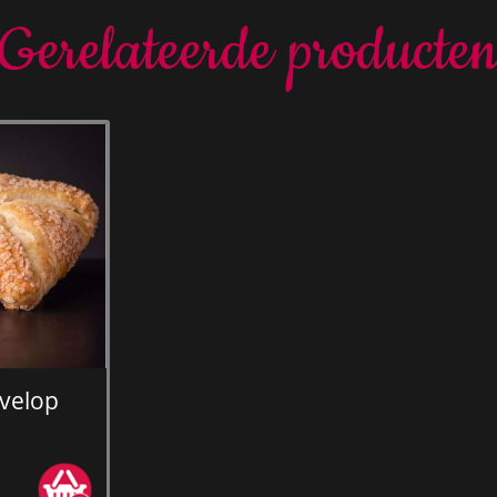
Gerelateerde producte
velop