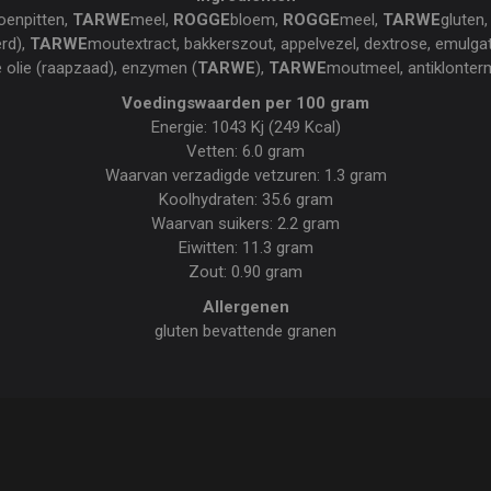
oenpitten,
TARWE
meel,
ROGGE
bloem,
ROGGE
meel,
TARWE
gluten,
rd),
TARWE
moutextract, bakkerszout, appelvezel, dextrose, emulga
e olie (raapzaad), enzymen (
TARWE
),
TARWE
moutmeel, antiklonter
Voedingswaarden per 100 gram
Energie: 1043 Kj (249 Kcal)
Vetten: 6.0 gram
Waarvan verzadigde vetzuren: 1.3 gram
Koolhydraten: 35.6 gram
Waarvan suikers: 2.2 gram
Eiwitten: 11.3 gram
Zout: 0.90 gram
Allergenen
gluten bevattende granen