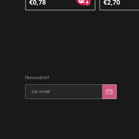
€0,78
€2,70
Nieuwsbrief