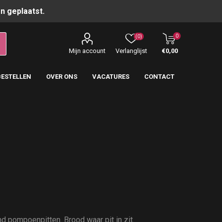
n geplaatst.
0
(0)
Mijn account
Verlanglijst
€0,00
BESTELLEN
OVER ONS
VACATURES
CONTACT
d pompoenpitten. Brood waar pit in zit.