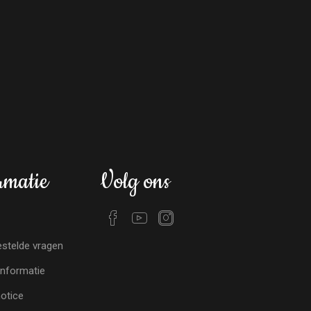
rmatie
Volg ons
stelde vragen
nformatie
notice