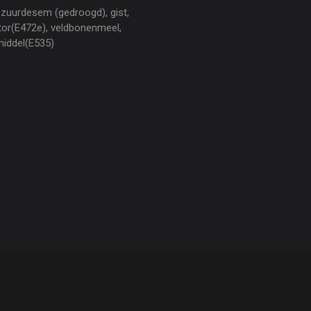
 zuurdesem (gedroogd), gist,
tor(E472e), veldbonenmeel,
middel(E535)