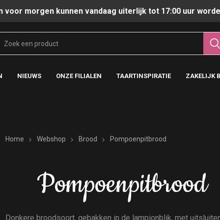
n voor morgen kunnen vandaag uiterlijk tot 17:00 uur worde
N
NIEUWS
ONZE FILIALEN
TAARTINSPIRATIE
ZAKELIJK 
Home
Webshop
Brood
Pompoenpitbrood
Pompoenpitbrood
Donkere broodsoort, gebakken in de lampionblik, met uitsluiten