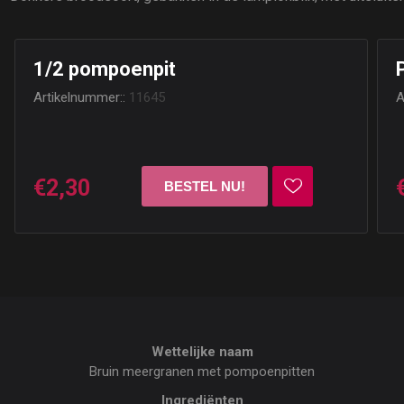
1/2 pompoenpit
Artikelnummer::
11645
A
€2,30
Wettelijke naam
Bruin meergranen met pompoenpitten
Ingrediënten