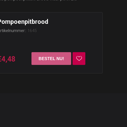
Pompoenpitbrood
rtikelnummer::
1645
€4,48