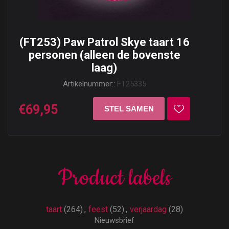
(FT253) Paw Patrol Skye taart 16
personen (alleen de bovenste
laag)
Artikelnummer::
FT25335
€69,95
Product labels
taart
(264)
,
feest
(52)
,
verjaardag
(28)
Nieuwsbrief