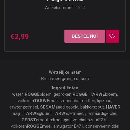
Artikelnummer::
1842
€2,99
Wettelijke naam
Bruin meergranen desem
Ingrediënten
water,
ROGGE
bloem, gebroken
ROGGE
,
TARWE
bloem,
volkoren
TARWE
meel, zonnebloempitten, lijnzaad,
erwtenzetmeel,
SESAM
zaad gepeld, bakkerszout,
HAVER
azijn,
TARWE
gluten,
TARWE
zetmeel, plantaardige olie,
GERST
emoutextract, gist, voedingszuurE270,
volkoren
ROGGE
meel, emulgator E471, conserveermiddel