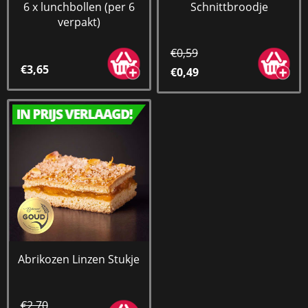
6 x lunchbollen (per 6
Schnittbroodje
verpakt)
€0,59
€3,65
€0,49
Abrikozen Linzen Stukje
€2,70